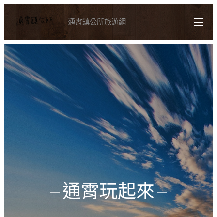
通霄鎮公所旅遊網
通霄玩起來